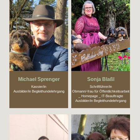
Michael Sprenger
Sonja Blaßl
Kassier/in
Schriftführer/in
Ausbilder/in Begleithundelehrgang
Obmann/-frau für Öffentlichkeitsarbeit
_ Homepage _ IT-Beauftragte
Ausbilder/in Begleithundelehrgang