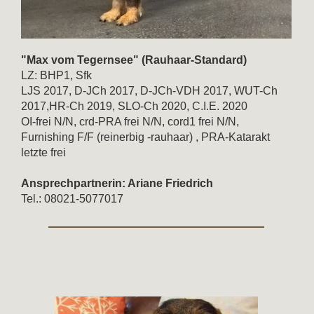
"Max vom Tegernsee" (Rauhaar-Standard)
LZ: BHP1, Sfk
LJS 2017, D-JCh 2017, D-JCh-VDH 2017, WUT-Ch
2017,HR-Ch 2019, SLO-Ch 2020, C.I.E. 2020
OI-frei N/N, crd-PRA frei N/N, cord1 frei N/N,
Furnishing F/F (reinerbig -rauhaar) , PRA-Katarakt
letzte frei
Ansprechpartnerin: Ariane Friedrich
Tel.: 08021-5077017