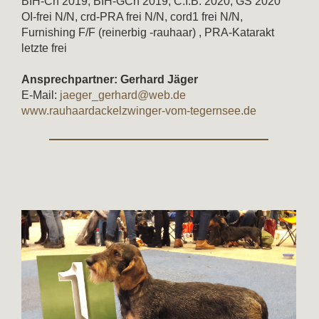
BIH-Ch 2019, BIH-GCh 2019, C.I.B. 2020, GS 2020
OI-frei N/N, crd-PRA frei N/N, cord1 frei N/N,
Furnishing F/F (reinerbig -rauhaar) , PRA-Katarakt
letzte frei
Ansprechpartner:
Gerhard Jäger
E-Mail:
jaeger_gerhard@web.de
www.rauhaardackelzwinger-vom-tegernsee.de