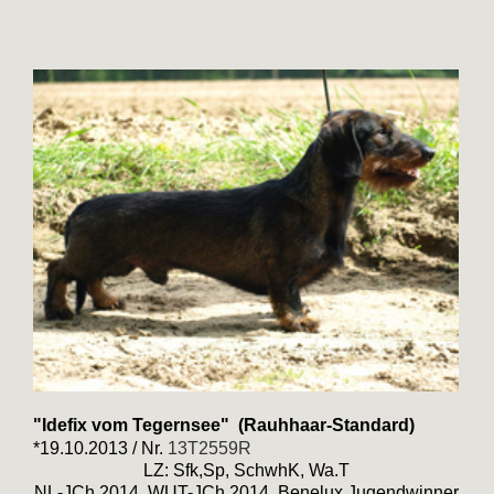
"Idefix vom Tegernsee" (Rauhhaar-Standard)
*19.10.2013 / Nr.
13T2559R
LZ: Sfk,Sp, SchwhK, Wa.T
NL-JCh 2014, WUT-JCh 2014, Benelux Jugendwinner