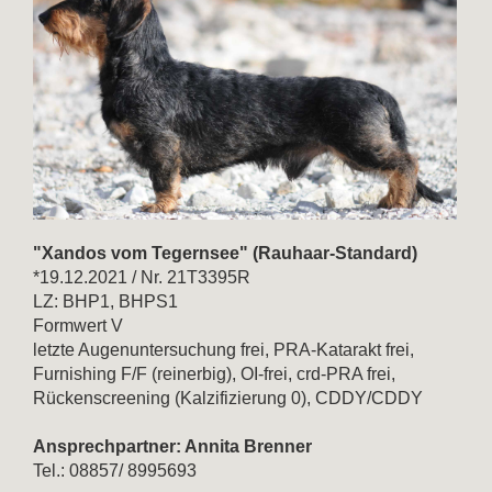
"Xandos vom Tegernsee" (Rauhaar-Standard)
*19.12.2021 / Nr. 21T3395R
LZ: BHP1, BHPS1
Formwert V
letzte Augenuntersuchung frei, PRA-Katarakt frei,
Furnishing F/F (reinerbig), OI-frei, crd-PRA frei,
Rückenscreening (Kalzifizierung 0), CDDY/CDDY
Ansprechpartner: Annita Brenner
Tel.: 08857/ 8995693