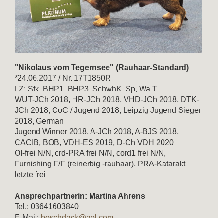
"Nikolaus vom Tegernsee" (Rauhaar-Standard)
*24.06.2017 / Nr. 17T1850R
LZ: Sfk, BHP1, BHP3, SchwhK, Sp, Wa.T
WUT-JCh 2018, HR-JCh 2018, VHD-JCh 2018, DTK-
JCh 2018, CoC / Jugend 2018, Leipzig Jugend Sieger
2018, German
Jugend Winner 2018, A-JCh 2018, A-BJS 2018,
CACIB, BOB, VDH-ES 2019, D-Ch VDH 2020
OI-frei N/N, crd-PRA frei N/N, cord1 frei N/N,
Furnishing F/F (reinerbig -rauhaar), PRA-Katarakt
letzte frei
Ansprechpartnerin:
Martina Ahrens
Tel.: 03641603840
E-Mail:
boschdack@aol.com