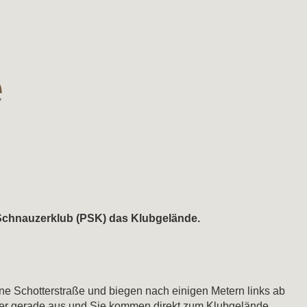
e
 Schnauzerklub (PSK) das Klubgelände.
ne Schotterstraße und biegen nach einigen Metern links ab
mmer gerade aus und Sie kommen direkt zum Klubgelände