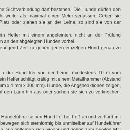
ne Sichtverbindung darf bestehen. Die Hunde dürfen den
ht weiter als maximal einen Meter verlassen. Geben sie
Platz oder ziehen sie an der Leine, so sind sie von der
in Helfer mit einem angeleinten, nicht an der Prüfung
rn an den abgelegten Hunden vorbei.
genügend Zeit zu geben, jeden einzelnen Hund genau zu
ch der Hund frei von der Leine, mindestens 10 m vom
ein Helfer schlägt kräftig mit einem Metallhammer (Abstand
mm x 4 mm x 300 mm). Hunde, die Angstreaktionen zeigen,
f den Lärm hin aus oder suchen sie sich zu verkriechen,
Hundeführer seinen Hund frei bei Fuß ab und verharrt mit
wegen sich sternförmig bis unmittelbar auf Hundeführer
. Sie entfernen sich wieder und gehen zum zweiten Mal